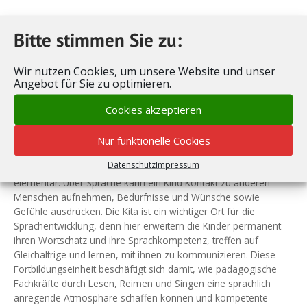
Der Gelehrte, Schriftsteller und Staatsmann Wilhelm von
Bitte stimmen Sie zu:
Humboldt hat es bereits im 19. Jahrhundert treffend formuliert:
„Sprache ist der Schlüssel zur Welt.“ In die heutige Zeit
übersetzt, könnte Humboldts Aussage bedeuten, dass Sprache
Wir nutzen Cookies, um unsere Website und unser
die Voraussetzung für gesellschaftliche Teilhabe und einen
Angebot für Sie zu optimieren.
erfolgreichen Bildungsverlauf ist. Die Basis der sprachlichen
Cookies akzeptieren
Entwicklung wird bis zum Alter von 6 Jahren gelegt. Bestehen zu
diesem Zeitpunkt gravierende Defizite, sind diese nur schwer
und manchmal gar nicht mehr auszugleichen. Für die soziale
Nur funktionelle Cookies
und emotionale Entwicklung des Kindes ist
Datenschutz
Impressum
die Förderung der Sprachentwicklung im Kindesalter daher
elementar. Über Sprache kann ein Kind Kontakt zu anderen
Menschen aufnehmen, Bedürfnisse und Wünsche sowie
Gefühle ausdrücken. Die Kita ist ein wichtiger Ort für die
Sprachentwicklung, denn hier erweitern die Kinder permanent
ihren Wortschatz und ihre Sprachkompetenz, treffen auf
Gleichaltrige und lernen, mit ihnen zu kommunizieren. Diese
Fortbildungseinheit beschäftigt sich damit, wie pädagogische
Fachkräfte durch Lesen, Reimen und Singen eine sprachlich
anregende Atmosphäre schaffen können und kompetente