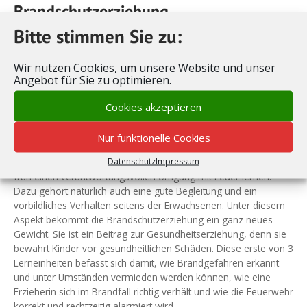
Brandschutzerziehung
Bitte stimmen Sie zu:
Elementare Dinge wie Wasser, Erde, Luft und insbesondere
Feuer üben auf Kinder eine geradezu magische Faszination aus.
Wir nutzen Cookies, um unsere Website und unser
Gleichzeitig können Kinder die Gefahren, die von offenem
Angebot für Sie zu optimieren.
Feuer, einer Kerzenflamme oder Streichhölzern ausgehen,
leider noch nicht richtig einschätzen. Wer meint, radikale Verbote
Cookies akzeptieren
könnten helfen, Kinder vom Zündeln abzuhalten, wird scheitern.
Kinder vor dem Feuer zu warnen und ihnen den Umgang mit
Nur funktionelle Cookies
Streichhölzern zu verbieten, wird ein heimliches Ausprobieren
Datenschutz
Impressum
eher anfachen. Stattdessen sollten Mädchen und Jungen lieber
früh einen verantwortungsvollen Umgang mit Feuer lernen.
Dazu gehört natürlich auch eine gute Begleitung und ein
vorbildliches Verhalten seitens der Erwachsenen. Unter diesem
Aspekt bekommt die Brandschutzerziehung ein ganz neues
Gewicht. Sie ist ein Beitrag zur Gesundheitserziehung, denn sie
bewahrt Kinder vor gesundheitlichen Schäden. Diese erste von 3
Lerneinheiten befasst sich damit, wie Brandgefahren erkannt
und unter Umständen vermieden werden können, wie eine
Erzieherin sich im Brandfall richtig verhält und wie die Feuerwehr
korrekt und rechtzeitig alarmiert wird.